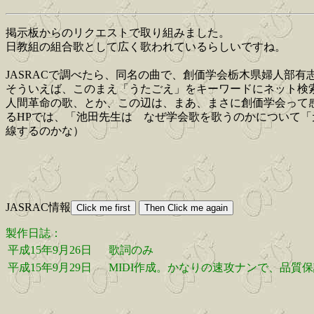
掲示板からのリクエストで取り組みました。
日教組の組合歌として広く歌われているらしいですね。
JASRACで調べたら、同名の曲で、創価学会栃木県婦人部
そういえば、このまえ「うたごえ」をキーワードにネット検
人間革命の歌、とか、この辺は、まあ、まさに創価学会って
るHPでは、「池田先生は なぜ学会歌を歌うのかについて
線するのかな）
JASRAC情報
製作日誌：
平成15年9月26日
歌詞のみ
平成15年9月29日
MIDI作成。かなりの速攻ナンで、品質