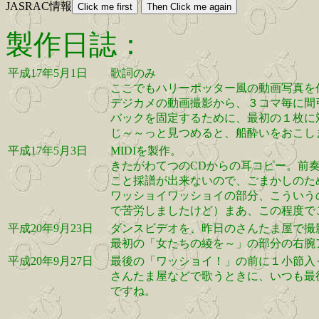
JASRAC情報
製作日誌：
平成17年5月1日
歌詞のみ
ここでもハリーポッター風の動画写真を
デジカメの動画撮影から、３コマ毎に間
バックを固定するために、最初の１枚に
じ～～っと見つめると、船酔いをおこし
平成17年5月3日
MIDIを製作。
きたがわてつのCDからの耳コピー。前奏
こと採譜が出来ないので、ごまかしのた
ワッショイワッショイの部分、こういうの
で苦労しましたけど）まあ、この程度で
平成20年9月23日
ダンスビデオを、昨日のさんたま屋で撮
最初の「女たちの綾を～」の部分の右腕
平成20年9月27日
最後の「ワッショイ！」の前に１小節入
さんたま屋などで歌うときに、いつも最
ですね。