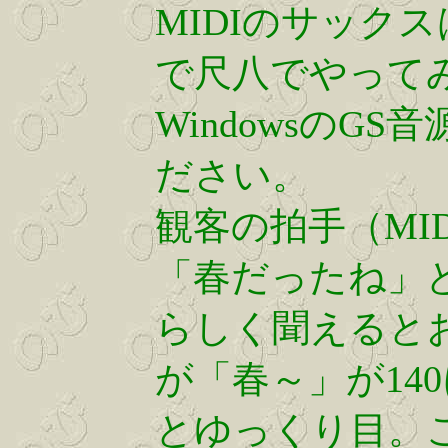
MIDIのサック
で尺八でやって
WindowsのG
ださい。
観客の拍手（MIDI 
「春だったね」
らしく聞えると
が「春～」が14
とゆっくり目。