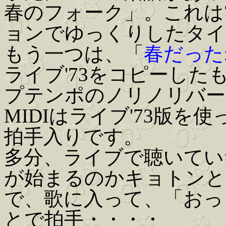
春のフォーク」。これは
ョンでゆっくりしたタイ
もう一つは、「
春だった
ライブ'73をコピーし
プテンポのノリノリバー
MIDIはライブ'73版
拍手入りです。
多分、ライブで聴いてい
が始まるのかキョトンと
で、歌に入って、「おっ
とで拍手・・・・