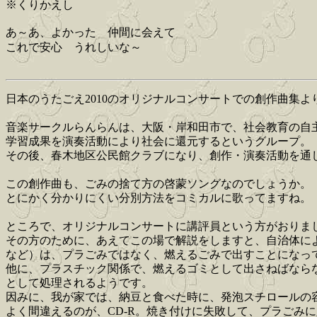
※くりかえし
あ～あ、よかった 仲間に会えて
これで安心 うれしいな～
日本のうたごえ2010のオリジナルコンサートでの創作曲集よ
音楽サークルらんらんは、大阪・岸和田市で、社会教育の自主
学習成果を演奏活動により社会に還元するというグループ。
その後、春木地区公民館クラブになり、創作・演奏活動を通
この創作曲も、ごみの捨て方の啓蒙ソングなのでしょうか。
とにかく分かりにくい分別方法をコミカルに歌ってますね。
ところで、オリジナルコンサートに講評員という方がおりま
その方のために、あえてこの場で解説をしますと、自治体に
など）は、プラごみではなく、燃えるごみで出すことになっ
他に、プラスチック関係で、燃えるゴミとして出さねばなら
として処理されるようです。
因みに、我が家では、納豆と食べた時に、発泡スチロールの
よく間違えるのが、CD-R。焼き付けに失敗して、プラごみ