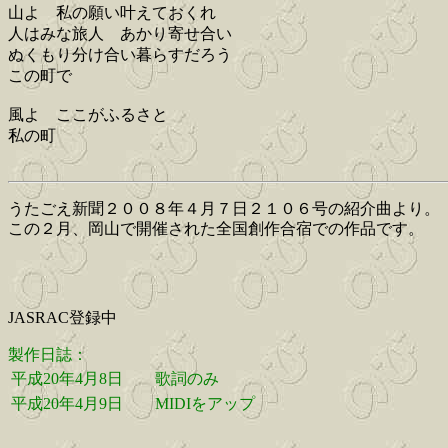
山よ 私の願い叶えておくれ
人はみな旅人 あかり寄せ合い
ぬくもり分け合い暮らすだろう
この町で
風よ ここがふるさと
私の町
うたごえ新聞２００８年４月７日２１０６号の紹介曲より。
この２月、岡山で開催された全国創作合宿での作品です。
JASRAC登録中
製作日誌：
平成20年4月8日
歌詞のみ
平成20年4月9日
MIDIをアップ