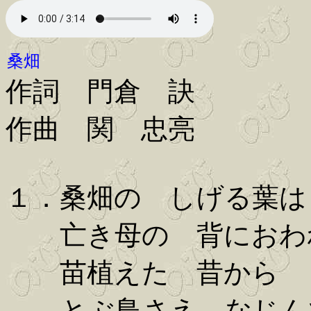
桑畑
作詞 門倉 訣
作曲 関 忠亮
１．桑畑の しげる葉は
亡き母の 背におわ
苗植えた 昔から
とぶ鳥さえ なじん