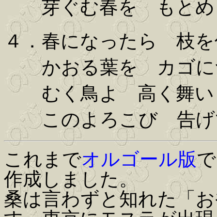
芽ぐむ春を もとめ
４．春になったら 枝を
かおる葉を カゴに
むく鳥よ 高く舞い
このよろこび 告げ
これまで
オルゴール版
で
作成しました。
桑は言わずと知れた「お