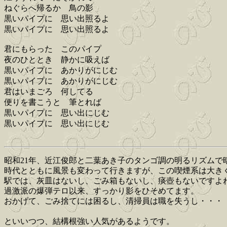
ねぐらへ帰るか 鳥の影
黒いパイプに 思い出照るよ
黒いパイプに 思い出照るよ
君にもらった このパイプ
夜のひととき 静かに吸えば
黒いパイプに あかりがにじむ
黒いパイプに あかりがにじむ
君はいまごろ 何してる
便りを書こうと 筆とれば
黒いパイプに 思い出にじむ
黒いパイプに 思い出にじむ
昭和21年、近江俊郎と二葉あき子のタンゴ調の明るリズムで
時代とともに風景も変わって行きますが、この喫煙系は大き
駅では、灰皿はないし、ごみ箱もないし、痰壺もないですよ
過激派の爆弾テロ以来、すっかり影をひそめてます。
おかげて、ごみ捨てには困るし、清掃員は職を失うし・・・
といいつつ、結構根強い人気があるようです。