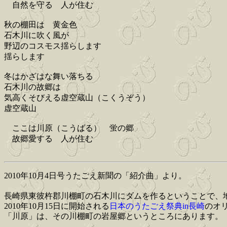
自然を守る 人が住む
秋の棚田は 黄金色
石木川に吹く風が
野辺のコスモス揺らします
揺らします
冬はかざはな舞い落ちる
石木川の故郷は
気高くそびえる虚空蔵山（こくうぞう）
虚空蔵山
ここは川原（こうばる） 蛍の郷
故郷愛する 人が住む
2010年10月4日号うたごえ新聞の「紹介曲」より。
長崎県東彼杵郡川棚町の石木川にダムを作るということで、
2010年10月15日に開始される
日本のうたごえ祭典in長崎
のオ
「川原」は、その川棚町の岩屋郷というところにあります。