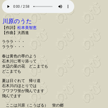
川原のうた
【作詞】
松本美智恵
【作曲】大西進
ラララ・・・
ラララ・・・
春は黄色の帯のよう
石木川に寄り添って
水辺の菜の花 どこまでも
どこまでも
夏は日ぐれて 帰り道
石木川のほとりでは
フワフワ蛍が飛んでます
飛んでます
ここは川原（こうばる） 蛍の郷