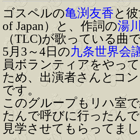
ゴスペルの
亀渕友香
と彼女
of Japan）と、作詞の
湯
（TLC)が歌っている曲
5月3～4日の
九条世界会
員ボランティアをやって
ため、出演者さんとコン
です。
このグループもリハ室で
たんで呼びに行ったんで
見学させてもらってまし