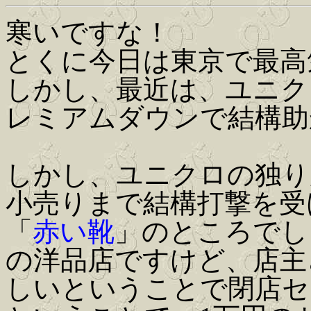
寒いですな！
とくに今日は東京で最高
しかし、最近は、ユニク
レミアムダウンで結構助
しかし、ユニクロの独り
小売りまで結構打撃を受
「
赤い靴
」のところでし
の洋品店ですけど、店主
しいということで閉店セ