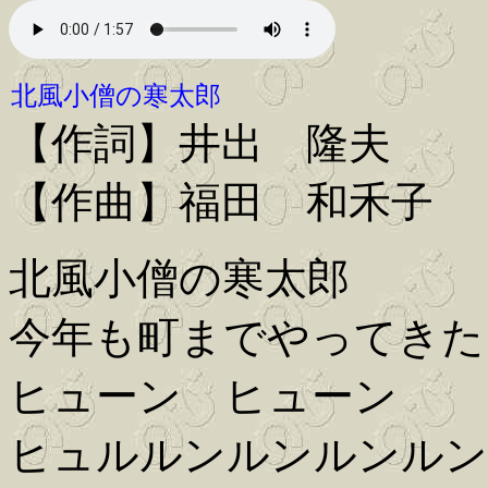
北風小僧の寒太郎
【作詞】井出 隆夫
【作曲】福田 和禾子
北風小僧の寒太郎
今年も町までやってきた
ヒューン ヒューン
ヒュルルンルンルンルン