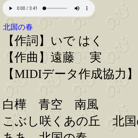
北国の春
【作詞】いで はく
【作曲】遠藤 実
【MIDIデータ作成協力
白樺 青空 南風
こぶし咲くあの丘 北国
ああ 北国の春