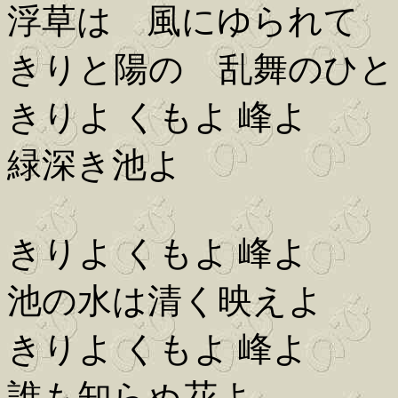
浮草は 風にゆられて
きりと陽の 乱舞のひと
きりよ くもよ 峰よ
緑深き池よ
きりよ くもよ 峰よ
池の水は清く映えよ
きりよ くもよ 峰よ
誰も知らぬ花よ