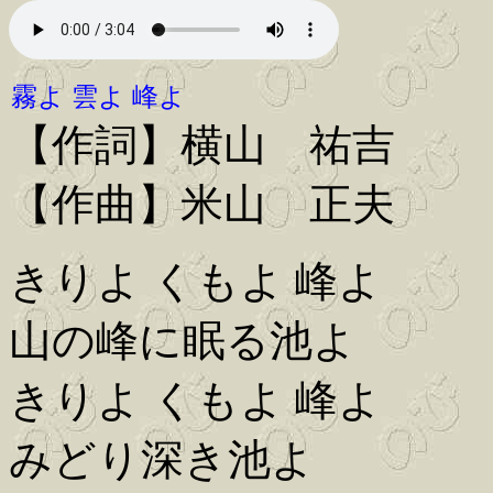
霧よ 雲よ 峰よ
【作詞】横山 祐吉
【作曲】米山 正夫
きりよ くもよ 峰よ
山の峰に眠る池よ
きりよ くもよ 峰よ
みどり深き池よ