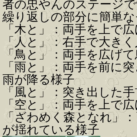
者の忠やんのステージで
繰り返しの部分に簡単な
「木と」：両手を上で広
「人と」：右手で大きく
「鳥と」：両手を広げて
「雨と」：両手を前に突
雨が降る様子
「風と」：突き出した手
「空と」：両手を上で広
「ざわめく森となれ」：
が揺れている様子