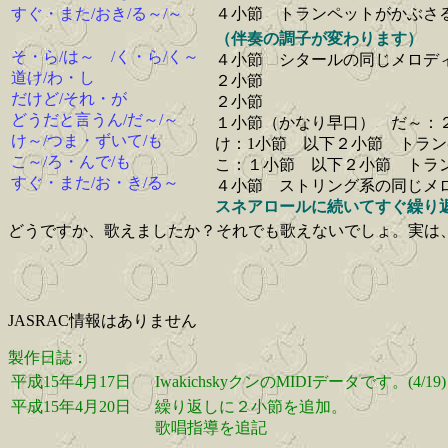
すぐ・また/おき/る～/～
４小節 トランペットがかぶさ
（伴奏の調子が変わります）
そ・ら/は～ /く・ら/く～
４小節 シタールの同じメロデ
道け/わ・し
２小節
だけど/それ・が
２小節
どうだと言うん/だ～/～
１小節（かなり早口） だ～：
け～/つま・ずいて/も
け：1小節 以下２小節 トラ
こ～/ろ・んで/も
こ：１小節 以下２小節 トラ
すぐ・また/お・き/る～
４小節 ストリング系の同じメ
スネアロールに続いてすぐ繰り
どうですか、歌えましたか？それでも歌えないでしょ。実は
JASRAC情報はありません
製作日誌：
平成15年4月17日
IwakichskyクンのMIDIデータです。(4/19)
平成15年4月20日
繰り返しに２小節を追加。
歌唱指導を追記