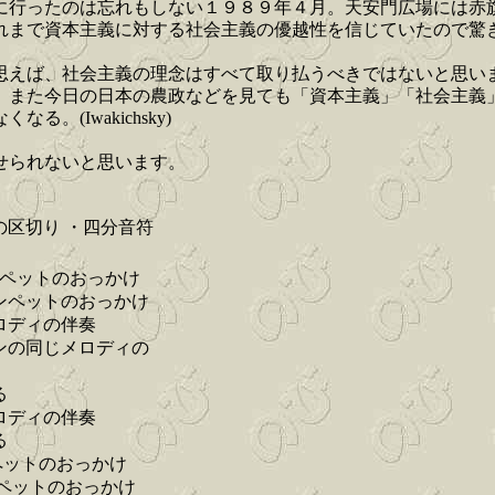
に行ったのは忘れもしない１９８９年４月。天安門広場には赤
れまで資本主義に対する社会主義の優越性を信じていたので驚
思えば、社会主義の理念はすべて取り払うべきではないと思い
。また今日の日本の農政などを見ても「資本主義」「社会主義
(Iwakichsky)
せられないと思います。
の区切り ・四分音符
ンペットのおっかけ
ンペットのおっかけ
ロディの伴奏
ンの同じメロディの
る
ロディの伴奏
る
ペットのおっかけ
ペットのおっかけ