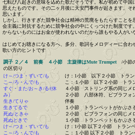
七転び八起きの意味を込めた歌だそうです。私が初めて中国
思えたものです。その二ヶ月後に天安門事件が起きます。そ
思います。
しかし、行きすぎた競争社会は精神の荒廃をもたらすことを
会主義に対抗するために競争社会の中にくっつけた制度です
からないものにはお金が使われないのだから誰もやる人がいなくなる。
はじめてお聴きになる方へ、多分、歌詞をメロディーに合わ
歌い方のヒントです
調子 ２／４ 前奏 ４小
節 主旋律はMute Trumpet
/小節
の区切り
け～/つま・ずいて/も
け：1小節 以下２小節 トラ
こ～/ろ・んで/も
こ：１小節 以下２小節 トラ
すぐ・また/お～き/る/(休
４小節 ストリング系の同じメ
み）
２小節 八部休符、ビブラフォ
生き/てりゃ
伴奏
生きてるで
１小節 トランペットがかぶさ
死ぬ/ときゃ
２小節 ビブラフォンの同じメ
死ぬときで
１小節 トランペットもかぶさ
け～/つま・ずいて/も
け：1小節 以下２小節 トラン
こ～/ろ・んで/も
こ：１小節 以下２小節 トラン