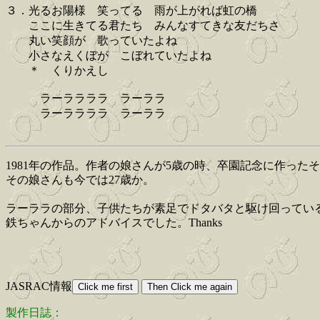
３．光るお陽様 笑ってる 雨が上がれば虹の橋
ここに生きてる君たち みんなすてきな友だちさ
丸い笑顔が 歌っていたよね
小さなえくぼが こぼれていたよね
＊ くりかえし
ラーララララ ラーララ
ラーララララ ラーララ
1981年の作品。作者の娘さんが5歳の時、卒園記念に作っ
その娘さんも今では27歳か。
ラーララの部分、子供たちが素足でドタバタと駆け回ってい
鉄ちゃんからのアドバイスでした。Thanks
JASRAC情報
製作日誌：