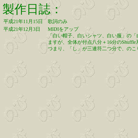
製作日誌：
平成21年11月15日
歌詞のみ
平成21年12月3日
MIDIをアップ
「白い帽子、白いシャツ、白い服」の「
ますが、全体が付点八分＋16分のShuf
つまり、「し」が三連符二つ分で、のこ