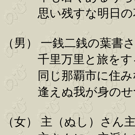
思い残すな明日の
（男） 一銭二銭の葉書
千里万里と旅をす
同じ那覇市に住み
逢えぬ我が身のせ
（女） 主（ぬし）さん