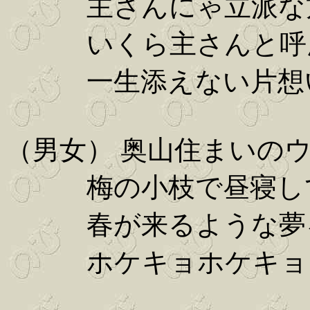
主さんにゃ立派な
いくら主さんと呼
一生添えない片想
（男女） 奥山住まいの
梅の小枝で昼寝し
春が来るような夢
ホケキョホケキョと