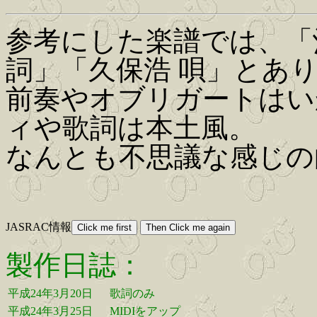
参考にした楽譜では、「
詞」「久保浩 唄」とあ
前奏やオブリガートはい
ィや歌詞は本土風。
なんとも不思議な感じの
JASRAC情報
製作日誌：
平成24年3月20日
歌詞のみ
平成24年3月25日
MIDIをアップ