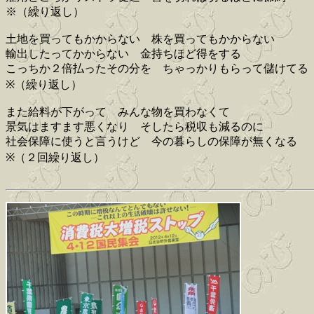
※（繰り返し）
土地を買ってもかからない 株を買ってもかからない
輸出したってかからない 金持ちほど得をする
こっちか２倍払ったその分を ちゃっかりもらって儲けてる
※（繰り返し）
また給料が下がって みんな物を買わなくて
景気はますます悪くなり そしたら税収も減るのに
社会保障に使うと言うけど 今の暮らしの保障が無くなる
※（２回繰り返し）