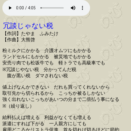
冗談じゃない税
【作詞】たやま ふみたけ
【作曲】大熊啓
粉ミルクにかかる 介護オムツにもかかる
ランドセルにもかかる 被災地でもかかる
安売り肉でも松坂牛でも 軽トラでも高級車でも
※冗談じやない税 分かってんだ税
腹が黒い税 ダマされない税
値上げなんかできない だれも買ってくれないから
取引先から切られるから こっちか被るしかない
強く出れないこっちがあいつの分まで二倍払う事になる
※（繰り返し）
給料払えば増える 利益がなくても増える
派遣にすれば下がる 一人親方にしても
雇用どころかリストラ促進 首を切れば切るほどに節約