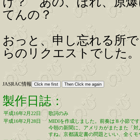
け？ あの、ほれ、原爆
てんの？
おっと、申し忘れる所で
らのリクエストでした。
JASRAC情報
製作日誌：
平成16年2月22日
歌詞のみ
平成16年2月28日
MIDIを作成しました。前奏は８小節で
今朝の新聞に、アメリカがまたまた「対
すね。京都議定書の問題といい、全くモ