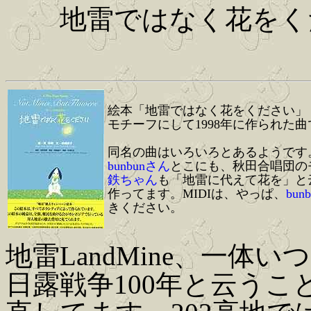
地雷ではなく花をく
絵本「地雷ではなく花をください」
モチーフにして1998年に作られた
同名の曲はいろいろとあるようです
bunbunさん
とこにも、秋田合唱団の
鉄ちゃん
も「地雷に代えて花を」と
作ってます。MIDIは、やっぱ、
bun
きください。
地雷LandMine、一
日露戦争100年と云う