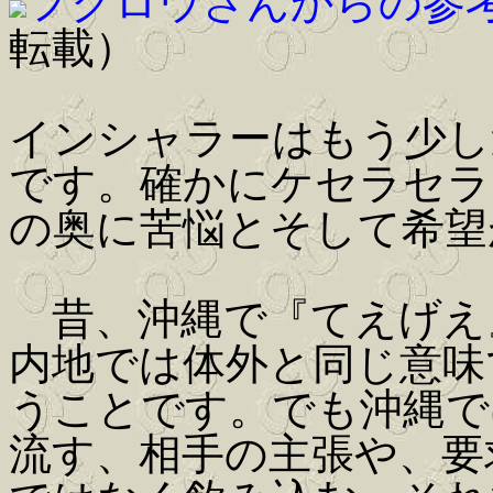
フクロウさんからの参
転載）
インシャラーはもう少し
です。確かにケセラセラ
の奥に苦悩とそして希望
昔、沖縄で『てえげえ
内地では体外と同じ意味
うことです。でも沖縄で
流す、相手の主張や、要