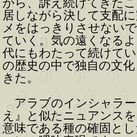
がら、訴え続けてきたこ
居しながら決して支配に
メをはっきりさせないで
ていく。気の遠くなるよ
代にもわたって続けてい
の歴史の中で独自の文化
きた。
アラブのインシャラー
え』と似たニュアンスを
意味である種の確固とし