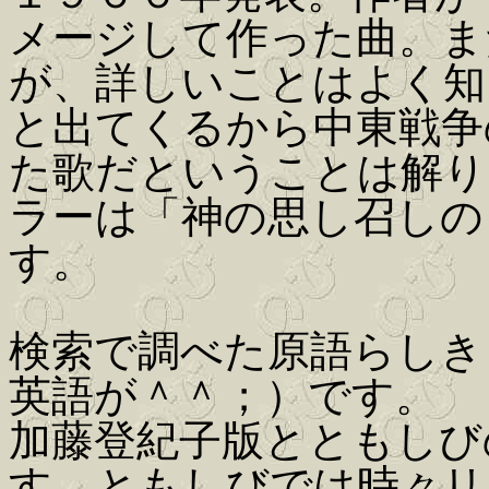
メージして作った曲。ま
が、詳しいことはよく知
と出てくるから中東戦争
た歌だということは解り
ラーは「神の思し召しの
す。
検索で調べた原語らしきもの
英語が＾＾；）です。
加藤登紀子版とともしび
す。ともしびでは時々リ