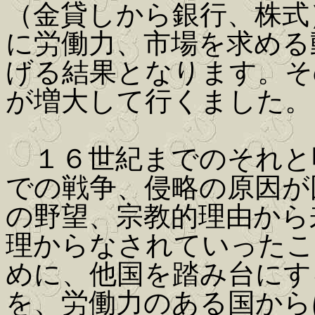
（金貸しから銀行、株式
に労働力、市場を求める
げる結果となります。そ
が増大して行くました。
１６世紀までのそれと
での戦争、侵略の原因が
の野望、宗教的理由から
理からなされていったこ
めに、他国を踏み台にす
を、労働力のある国から