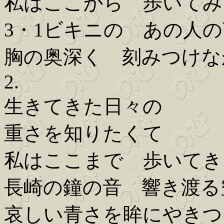
私はここから 歩いてみ
3・1ビキニの あの人
胸の奥深く 刻みつけな
2.
生きてきた日々の
重さを知りたくて
私はここまで 歩いてき
長崎の鐘の音 響き渡る
哀しい青さを眸にやきつ