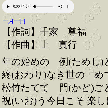
一月一日
【作詞】千家 尊福
【作曲】上 真行
年の始めの 例(ためし)
終(おわり)なき世の め
松竹たてて 門(かど)ご
祝(いお)う今日こそ 楽