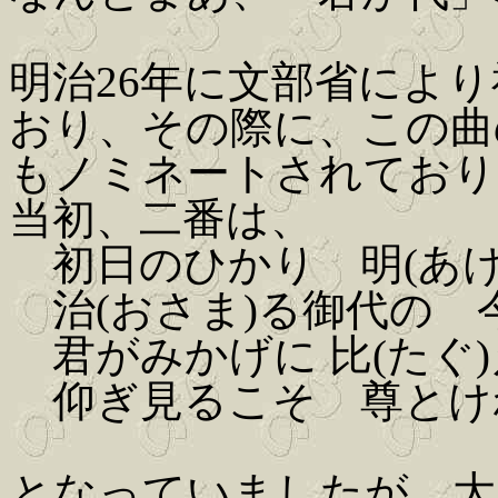
明治26年に文部省によ
おり、その際に、この曲
もノミネートされており
当初、二番は、
初日のひかり 明(あけ
治(おさま)る御代の 
君がみかげに 比(たぐ
仰ぎ見るこそ 尊とけ
となっていましたが、大