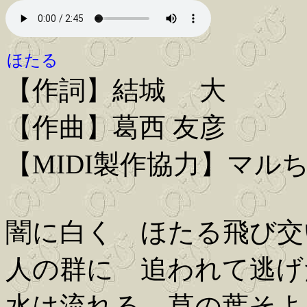
ほたる
【作詞】結城 大
【作曲】葛西 友彦
【MIDI製作協力】マル
闇に白く ほたる飛び交
人の群に 追われて逃げ
水は流れる 草の葉そよ