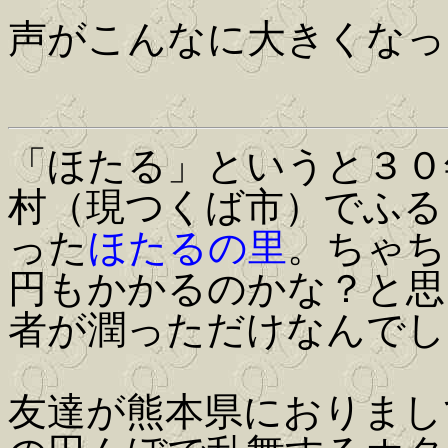
声がこんなに大きくなっ
「ほたる」というと３０
村（現つくば市）でふる
った
ほたるの里
。ちゃち
円もかかるのかな？と思
者が潤っただけなんでし
友達が熊本県におりまし