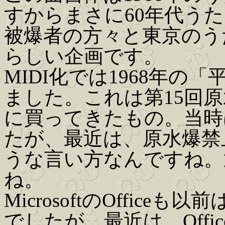
すからまさに60年代う
被爆者の方々と東京のうたごえ
らしい企画です。
MIDI化では1968年
ました。これは第15回
に買ってきたもの。当時
たが、最近は、原水爆禁止
うな言い方なんですね。
ね。
MicrosoftのOfficeも
でしたが、最近は、Office