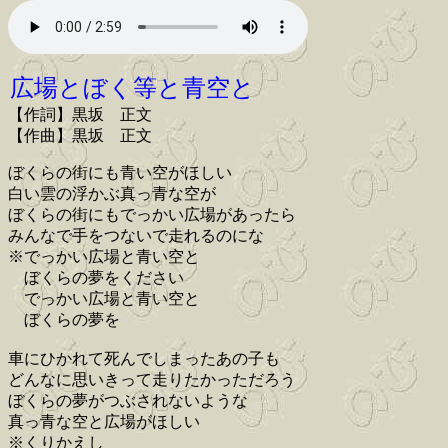
広場とぼく等と青空と
【作詞】黒坂 正文
【作曲】黒坂 正文
ぼくらの街にも青い空がほしい
白い雲の浮かぶ真っ青な空が
ぼくらの街にもでっかい広場があったら
みんなで手をつないで走れるのにな
※でっかい広場と青い空と
ぼくらの夢をください
でっかい広場と青い空と
ぼくらの夢を
車にひかれて死んでしまったあの子も
どんなに思いきって走りたかっただろう
ぼくらの夢がつぶされないような
真っ青な空と広場がほしい
※くりかえし