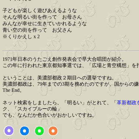
子どもが楽しく遊びあえるような
そんな明るい街を作って お母さん
みんなが幸せに生きていかれるような
青い空の街を作って お父さん
※くりかえし x 2
1971年日本のうたごえ創作発表会で早大合唱団が紹介。
この年に行われた東京都知事選では、「広場と青空構想」を打
ということは、美濃部都政２期目への選挙ですね。
美濃部都政は、79年までの3期を務めたのですが、国からの
The End。
ネット検索をしましたら、「明るい」がとれて、「
革新都政
ク、「スカイブルーの輪」
でも、なんだか色合いがおかしいですね。