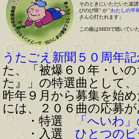
そのときにいただいた楽譜
びのび班" が "
わたしの平
さん心打たれます」
この曲はMIDIで聴いて
うたごえ新聞５０周年記
た、「被爆６０年・いの
た』」の特選曲として、
昨年９月から募集を始め
には、２０６曲の応募が
・特選
「へいわ」
・入選
ひとつのピ