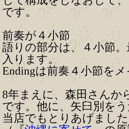
です。
前奏が４小節
語りの部分は、４小節。最
入ります。
Endingは前奏４小節
8年まえに、森田さんか
です。他に、矢臼別をう
当店でもとりあげました