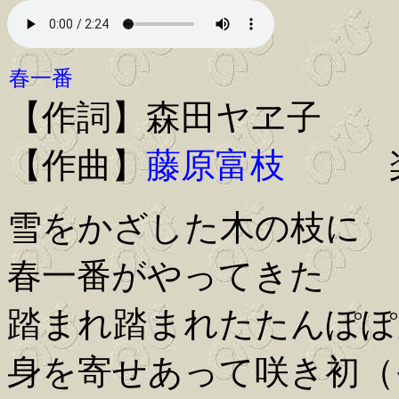
春一番
【作詞】森田ヤヱ子
【作曲】
藤原富枝
楽
雪をかざした木の枝に
春一番がやってきた
踏まれ踏まれたたんぽ
身を寄せあって咲き初（