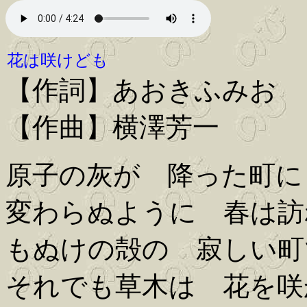
花は咲けども
【作詞】あおきふみお
【作曲】横澤芳一
原子の灰が 降った町に
変わらぬように 春は訪
もぬけの殻の 寂しい町
それでも草木は 花を咲