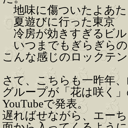
地味に傷ついたよあた
夏遊びに行った東京
冷房が効きすぎるビル
いつまでもぎらぎらの
こんな感じのロックテン
さて、こちらも一昨年、
グループが「花は咲く」
YouTubeで発表。
遅ればせながら、エーち
面から入ってくるように