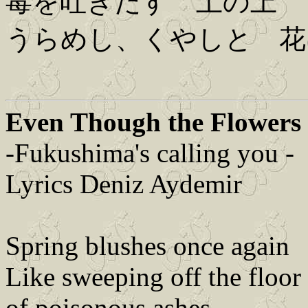
毒を吐きだす 土の上
うらめし、くやしと 花
Even Though the Flowers
-Fukushima's calling you -
Lyrics Deniz Aydemir
Spring blushes once again
Like sweeping off the floor
of poisonous ashes