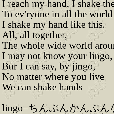
I reach my hand, I shake the
To ev'ryone in all the world
I shake my hand like this.
All, all together,
The whole wide world arou
I may not know your lingo,
Bur I can say, by jingo,
No matter where you live
We can shake hands
lingo=ちんぷんかんぷ