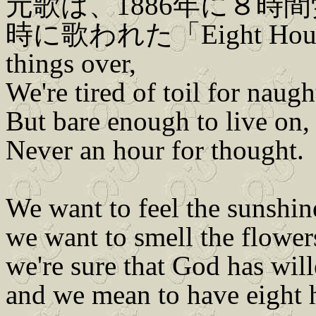
元歌は、1886年に８時
時に歌われた「Eight Hours
things over,
We're tired of toil for naugh
But bare enough to live on,
Never an hour for thought.
We want to feel the sunshin
we want to smell the flower
we're sure that God has will
and we mean to have eight 