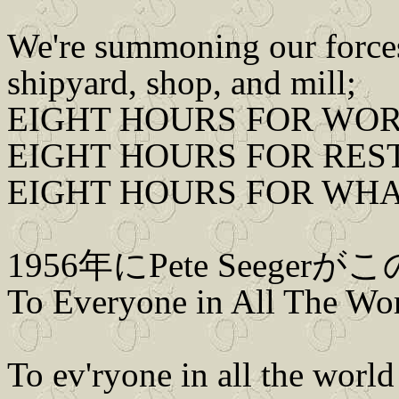
We're summoning our force
shipyard, shop, and mill;
EIGHT HOURS FOR WOR
EIGHT HOURS FOR REST
EIGHT HOURS FOR WHA
1956年にPete Seeg
To Everyone in All The
To ev'ryone in all the world