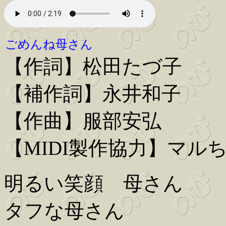
ごめんね母さん
【作詞】松田たづ子
【補作詞】永井和子
【作曲】服部安弘
【MIDI製作協力】マル
明るい笑顔 母さん
タフな母さん