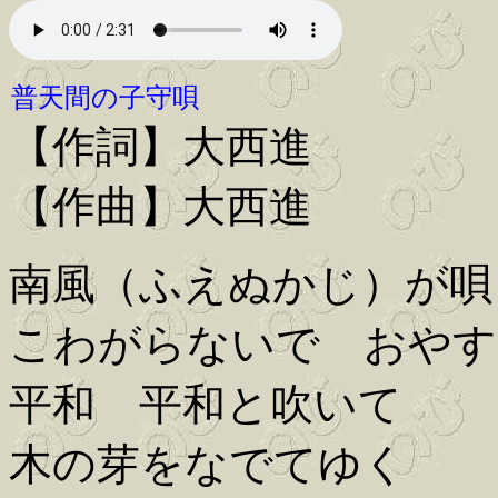
普天間の子守唄
【作詞】大西進
【作曲】大西進
南風（ふえぬかじ）が唄
こわがらないで おやす
平和 平和と吹いて
木の芽をなでてゆく