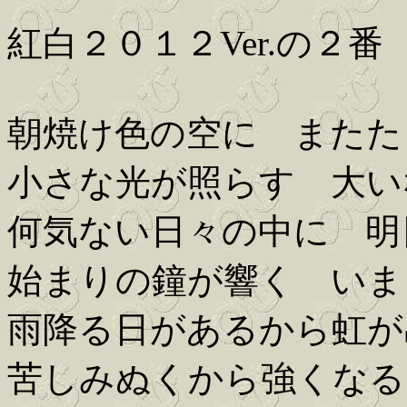
紅白２０１２Ver.の２番
朝焼け色の空に またた
小さな光が照らす 大い
何気ない日々の中に 明
始まりの鐘が響く いま
雨降る日があるから虹が
苦しみぬくから強くなる