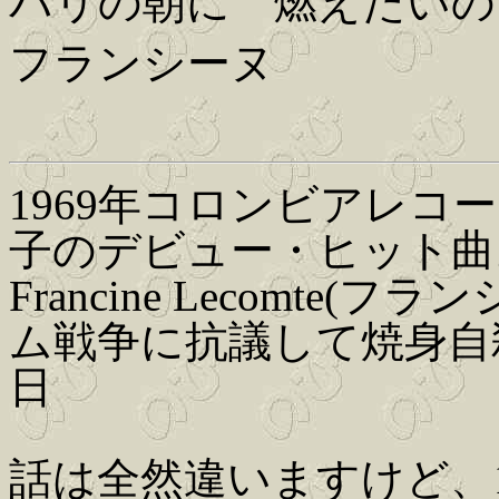
パリの朝に 燃えたいの
フランシーヌ
1969年コロンビアレ
子のデビュー・ヒット曲
Francine Lecomt
ム戦争に抗議して焼身自殺
日
話は全然違いますけど、1