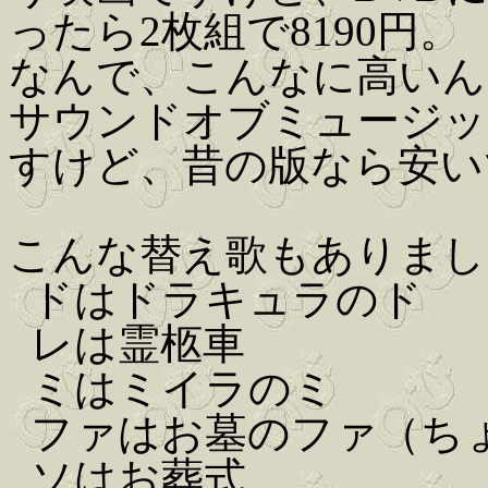
ったら2枚組で8190円。
なんで、こんなに高いん
サウンドオブミュージッ
すけど、昔の版なら安い
こんな替え歌もありまし
ドはドラキュラのド
レは霊柩車
ミはミイラのミ
ファはお墓のファ（ち
ソはお葬式