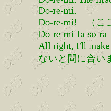
Do-re-mi,
Do-re-mi! （
Do-re-mi-fa-so-ra-
All right, I'll m
ないと間に合い