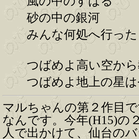
風の中のすばる
砂の中の銀河
みんな何処へ行った 
つばめよ高い空から教
つばめよ地上の星は今
マルちゃんの第２作目で
なんです。今年(H15)
人で出かけて、仙台のバ