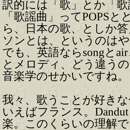
訳的には「歌」とか「歌
「歌謡曲」ってPOPS
ら、日本の歌、としか答
ソンとは、というのはや
でも、英語ならsongと
とメロディ、どう違うの
音楽学のせかいですね。
我々、歌うことが好きな
いえばフランス。Dand
楽。このくらいの理解で