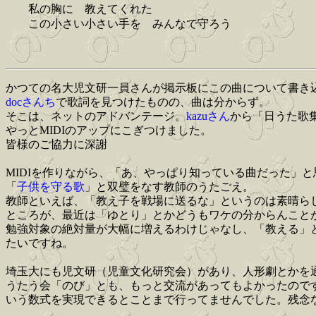
私の胸に 教えてくれた
この小さい小さい手を みんなで守ろう
かつての名大児文研一員さんが掲示板にこの曲について書き
docさんち
で歌詞を見つけたものの、曲は分からず。
そこは、ネットのアドバンテージ。
kazuさん
から「日うた歌集
やっとMIDIのアップにこぎつけました。
皆様のご協力に深謝
MIDIを作りながら、「あ、やっぱり知っている曲だった」
「
子供を守る歌
」と双璧をなす教師のうたごえ。
教師といえば、「教え子を戦場に送るな」というのは素晴ら
ところが、最近は「ゆとり」とかどうもワケの分からんこと
勉強対象の絶対量が大幅に増えるわけじゃなし、「教える」
たいですね。
埼玉大にも児文研（児童文化研究会）があり、人形劇とかを
うたう会「のび」とも、もっと交流があってもよかったので
いう数式を実現できるとことまで行ってませんでした。残念