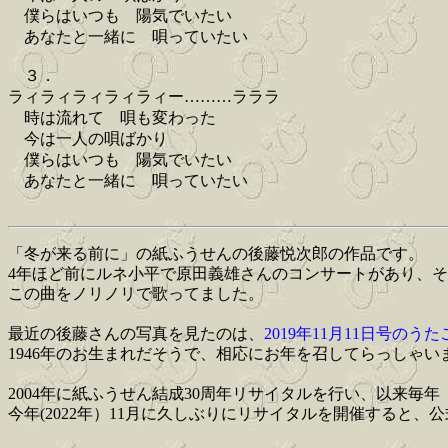
僕らはいつも 陽気でいたい
あなたと一緒に 唄っていたい
３．
ラィラィラィラィラィー………ラララ
時は流れて 唄も変わった
今は一人の唄ばかり
僕らはいつも 陽気でいたい
あなたと一緒に 唄っていたい
「冬が来る前に」の紙ふうせんの後藤悦次郎の作品です。
4年ほど前にルネ小平で原田義雄さんのコンサートがあり、
この曲をノリノリで歌ってました。
最近の後藤さんの写真を見たのは、
2019年11月11日号のう
1946年のお生まれだそうで、相応にお年を召してらっしゃ
2004年に紙ふうせん結成30周年リサイタルを行い、以来
今年(2022年）11月に久しぶりにリサイタルを開催すると