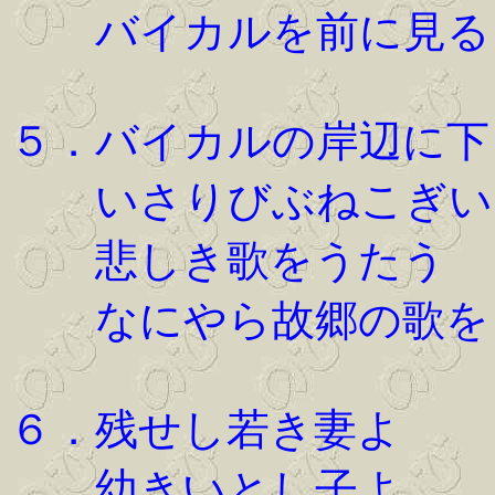
バイカルを前に見る
５．バイカルの岸辺に下
いさりびぶねこぎい
悲しき歌をうたう
なにやら故郷の歌を
６．残せし若き妻よ
幼きいとし子よ