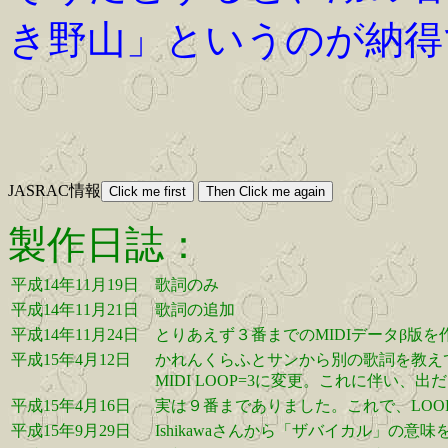
き野山」というのが納得
JASRAC情報
製作日誌：
平成14年11月19日
歌詞のみ
平成14年11月21日
歌詞の追加
平成14年11月24日
とりあえず３番までのMIDIデータβ版
平成15年4月12日
かれんくらふとサンから別の歌詞を教え
MIDI LOOP=3に変更。これに伴い、
平成15年4月16日
実は９番までありました。これで、LOO
平成15年9月29日
Ishikawaさんから「ザバイカル」の意