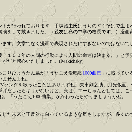
イベントが行われております。手塚治虫氏はうちのすぐそばで生
講演をして戴きました。（親友は私の中学の校長です。）漫画
ます。文章でなく漫画で表現されたにすぎないのではないで
「１００年の人間の行動により人間の命運は決まる。」と予
感心いたしました。(Iwakichsky)
っこりひょうたん島が「うたごえ愛唱歌
1000曲集
」に載ってい
いませんよね。
TVソングを歌ったことはありますね。矢車剣之助、月光仮面
挙げだしたらキリがないけど。実は、エーちゃんとしては、こ
よね。「うたごえ1000曲集」が終わったらやりましょうかね。
見した未来と正反対に向っているような気もしますが、多くの