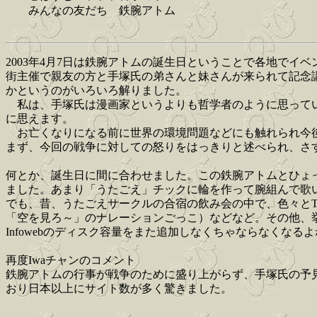
みんなの友だち 鉄腕アトム
2003年4月7日は鉄腕アトムの誕生日ということで各地で
街主催で親友の方と手塚氏の弟さんと妹さんが来られて記念
かというのがいろいろ解りました。
私は、手塚氏は漫画家というよりも哲学者のように思ってい
に思えます。
お亡くなりになる前に世界の環境問題などにも触れられ今後
まず、今回の戦争に対しての怒りをはっきりと述べられ、さすがだと
何とか、誕生日に間に合わせました。この鉄腕アトムとひょ
ました。あまり「うたごえ」チックに輪を作って腕組んで歌
でも、昔、うたごえサークルの合宿の飲み会の中で、色々と
「空を見ろ～」のナレーションごっこ）などなど。その他、
Infowebのディスク容量をまた追加しなくちゃならなくなる
再度Iwaチャンのコメント
鉄腕アトムの行事が戦争のために盛り上がらず、手塚氏の予
おり日本以上にサイト数が多く驚きました。