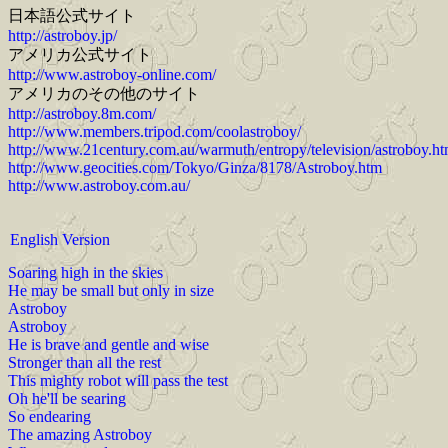
日本語公式サイト
http://astroboy.jp/
アメリカ公式サイト
http://www.astroboy-online.com/
アメリカのその他のサイト
http://astroboy.8m.com/
http://www.members.tripod.com/coolastroboy/
http://www.21century.com.au/warmuth/entropy/television/astroboy.h
http://www.geocities.com/Tokyo/Ginza/8178/Astroboy.htm
http://www.astroboy.com.au/
English Version
Soaring high in the skies
He may be small but only in size
Astroboy
Astroboy
He is brave and gentle and wise
Stronger than all the rest
This mighty robot will pass the test
Oh he'll be searing
So endearing
The amazing Astroboy