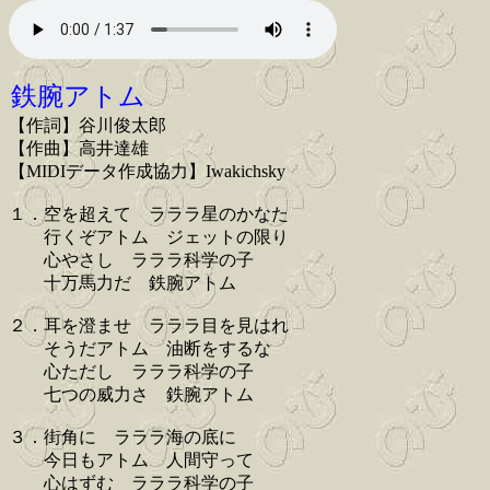
鉄腕アトム
【作詞】谷川俊太郎
【作曲】高井達雄
【MIDIデータ作成協力】Iwakichsky
１．空を超えて ラララ星のかなた
行くぞアトム ジェットの限り
心やさし ラララ科学の子
十万馬力だ 鉄腕アトム
２．耳を澄ませ ラララ目を見はれ
そうだアトム 油断をするな
心ただし ラララ科学の子
七つの威力さ 鉄腕アトム
３．街角に ラララ海の底に
今日もアトム 人間守って
心はずむ ラララ科学の子