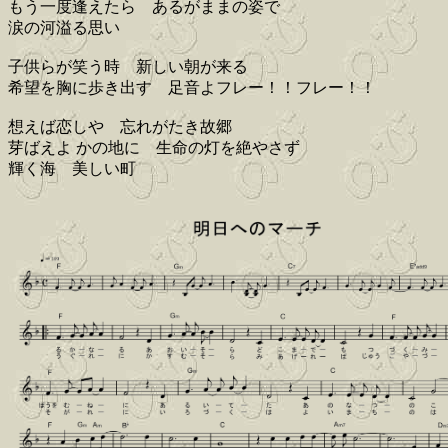
もう一度逢えたら あるがままの姿で
涙の河溢る思い
子供らが笑う時 新しい朝が来る
希望を胸に歩き出す 足音よフレー！！フレー！！
想えば恋しや 忘れがたき故郷
芽ばえよ かの地に 生命の灯を絶やさず
輝く海 美しい町