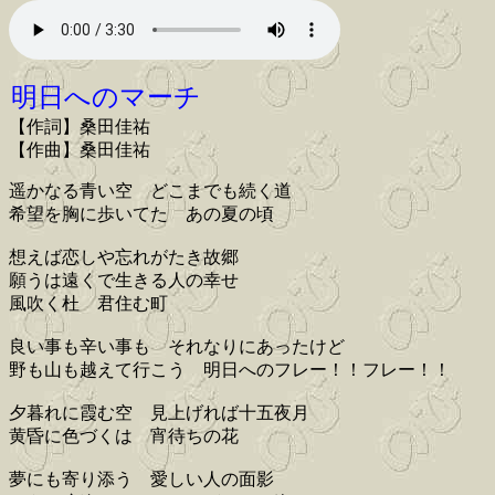
明日へのマーチ
【作詞】桑田佳祐
【作曲】桑田佳祐
遥かなる青い空 どこまでも続く道
希望を胸に歩いてた あの夏の頃
想えば恋しや忘れがたき故郷
願うは遠くで生きる人の幸せ
風吹く杜 君住む町
良い事も辛い事も それなりにあったけど
野も山も越えて行こう 明日へのフレー！！フレー！！
夕暮れに霞む空 見上げれば十五夜月
黄昏に色づくは 宵待ちの花
夢にも寄り添う 愛しい人の面影