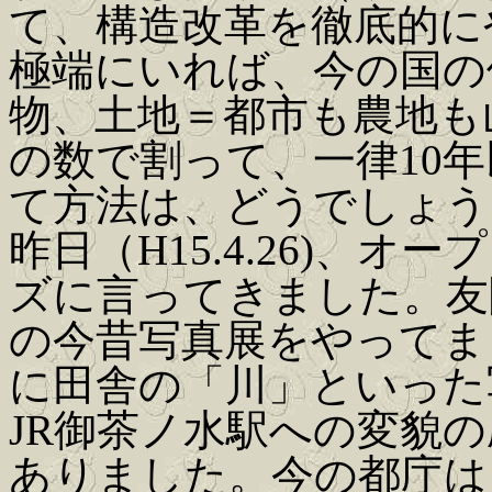
て、構造改革を徹底的に
極端にいれば、今の国の
物、土地＝都市も農地も
の数で割って、一律10
て方法は、どうでしょう
昨日（H15.4.26)、
ズに言ってきました。友
の今昔写真展をやってま
に田舎の「川」といった
JR御茶ノ水駅への変貌
ありました。今の都庁は、ご