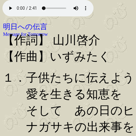
明日への伝言
Message for Tomorrow
【作詞】 山川啓介
【作曲】いずみたく
１．子供たちに伝えよう
愛を生きる知恵を
そして あの日のヒ
ナガサキの出来事を