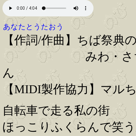
あなたとうたおう
【作詞/作曲】ちば祭典
みわ・さち・さえ・
ん
【MIDI製作協力】マル
自転車で走る私の街
ほっこりふくらんで笑う