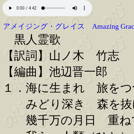
アメイジング・グレイス Amazing Grac
黒人霊歌
【訳詞】山ノ木 竹志
【編曲】池辺晋一郎
１．海に生まれ 旅をつ
みどり深き 森を抜
幾千万の月日 重ね