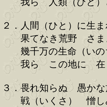
我ら 人類（ひと）
２．人間（ひと）に生ま
果てなき荒野 さま
幾千万の生命（いの
我ら この地に 在
３．畏れ知らぬ 愚かな
戦（いくさ） 憎し