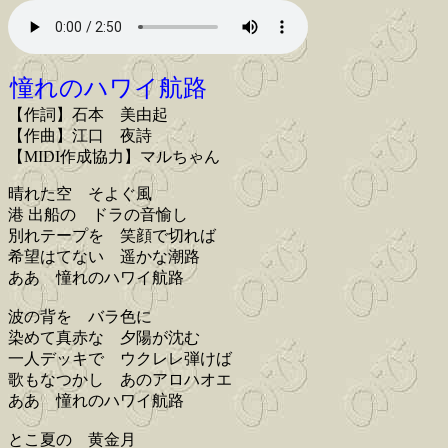
憧れのハワイ航路
【作詞】石本 美由起
【作曲】江口 夜詩
【MIDI作成協力】マルちゃん
晴れた空 そよぐ風
港 出船の ドラの音愉し
別れテープを 笑顔で切れば
希望はてない 遥かな潮路
ああ 憧れのハワイ航路
波の背を バラ色に
染めて真赤な 夕陽が沈む
一人デッキで ウクレレ弾けば
歌もなつかし あのアロハオエ
ああ 憧れのハワイ航路
とこ夏の 黄金月