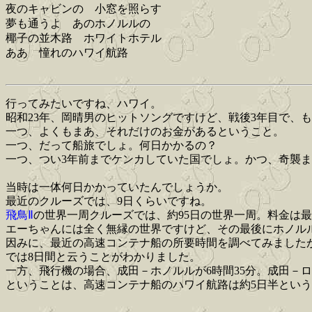
夜のキャビンの 小窓を照らす
夢も通うよ あのホノルルの
椰子の並木路 ホワイトホテル
ああ 憧れのハワイ航路
行ってみたいですね、ハワイ。
昭和23年、岡晴男のヒットソングですけど、戦後3年目で、
一つ、よくもまあ、それだけのお金があるということ。
一つ、だって船旅でしょ。何日かかるの？
一つ、つい3年前までケンカしていた国でしょ。かつ、奇襲
当時は一体何日かかっていたんでしょうか。
最近のクルーズでは、9日くらいですね。
飛鳥Ⅱ
の世界一周クルーズでは、約95日の世界一周。料金は最高
エーちゃんには全く無縁の世界ですけど、その最後にホノル
因みに、最近の高速コンテナ船の所要時間を調べてみました
では8日間と云うことがわかりました。
一方、飛行機の場合、成田－ホノルルが6時間35分。成田－ロ
ということは、高速コンテナ船のハワイ航路は約5日半とい