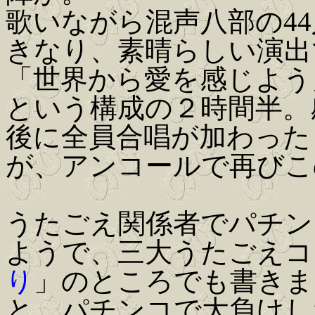
歌いながら混声八部の4
きなり、素晴らしい演出
「世界から愛を感じよう
という構成の２時間半。
後に全員合唱が加わった「H
が、アンコールで再びこ
うたごえ関係者でパチン
ようで、三大うたごえコ
り
」のところでも書きま
と、パチンコで大負けし