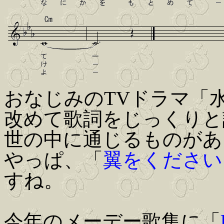
おなじみのTVドラマ「
改めて歌詞をじっくりと
世の中に通じるものがあ
やっぱ、「
翼をください
すね。
今年のメーデー歌集に「