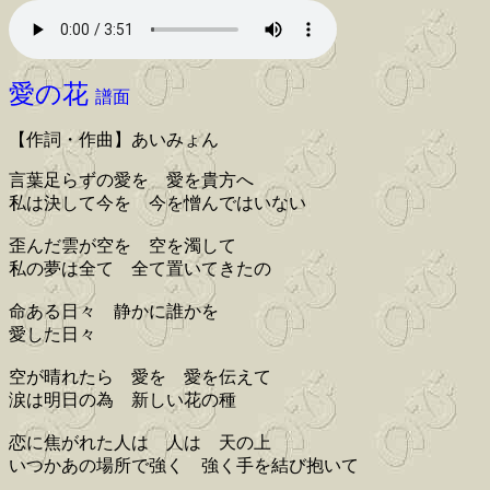
愛の花
譜面
【作詞・作曲】あいみょん
言葉足らずの愛を 愛を貴方へ
私は決して今を 今を憎んではいない
歪んだ雲が空を 空を濁して
私の夢は全て 全て置いてきたの
命ある日々 静かに誰かを
愛した日々
空が晴れたら 愛を 愛を伝えて
涙は明日の為 新しい花の種
恋に焦がれた人は 人は 天の上
いつかあの場所で強く 強く手を結び抱いて