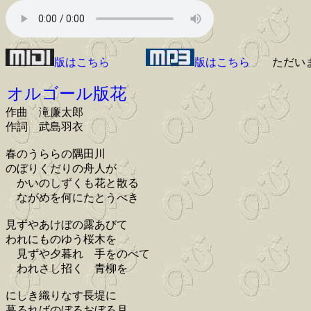
版はこちら
版はこちら
ただい
オルゴール版花
作曲 滝廉太郎
作詞 武島羽衣
春のうららの隅田川
のぼりくだりの舟人が
かいのしずくも花と散る
ながめを何にたとうべき
見ずやあけぼの露あびて
われにものゆう桜木を
見ずや夕暮れ 手をのべて
われさし招く 青柳を
にしき織りなす長堤に
暮るればのぼるおぼろ月