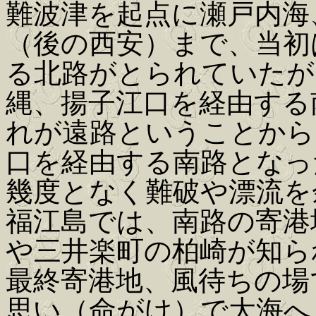
難波津を起点に瀬戸内海
（後の西安）まで、当初
る北路がとられていたが
縄、揚子江口を経由する
れが遠路ということから
口を経由する南路となっ
幾度となく難破や漂流を
福江島では、南路の寄港
や三井楽町の柏崎が知ら
最終寄港地、風待ちの場
思い（命がけ）で大海へ