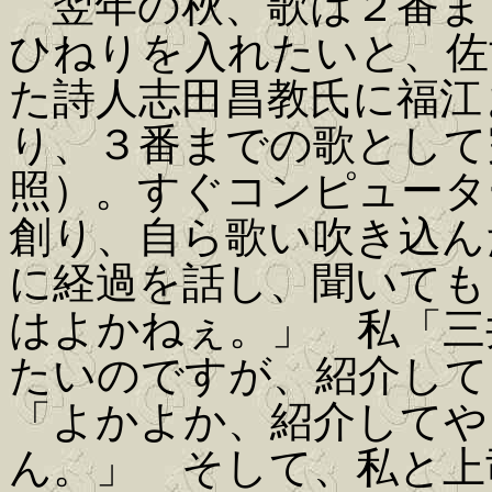
翌年の秋、歌は２番ま
ひねりを入れたいと、佐
た詩人志田昌教氏に福江
り、３番までの歌として
照）。すぐコンピュータ
創り、自ら歌い吹き込ん
に経過を話し、聞いても
はよかねぇ。」 私「三
たいのですが、紹介して
「よかよか、紹介してや
ん。」 そして、私と上