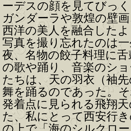
ーデスの顔を見てびっく
ガンダーラや敦煌の壁画
西洋の美人を融合したよ
写真を撮り忘れたのは一
夜、名物の餃子料理に舌
の歌や踊り、音楽のショ
たちは、天の羽衣（袖先
舞を踊るのであった。そ
発着点に見られる飛翔天
た、私にとって西安行き
の上で「海のシルクロー