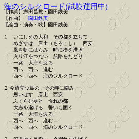
海のシルクロード(試験運用中)
【作詞】志田昌教・園田鉄美
【作曲】
園田鉄美
【編曲・演奏・歌】園田鉄美
１ いにしえの大和 その都を立ちて
めざすは 唐土（もろこし） 西安
風を帆にはらみ 時に櫓を漕ぎ
入り江をつたい 船路をたどり
一路 大海を渡る
西へ 西へ 進む
西へ 西へ 海のシルクロード
２ 今旅立つ島の その岬に臨み
思いはす 唐土 西安
ふくらむ夢と 憧れの都
大志を遂げる 誓いも固く
一路 大海を渡る
西へ 西へ 進む
西へ 西へ 海のシルクロード