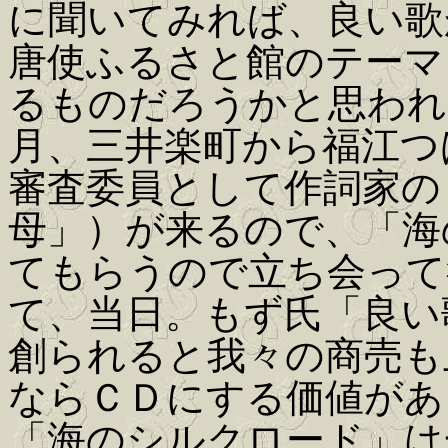
に聞いてみれば、良い歌
唐使ふるさと館のテーマ
るものだろうかと思われ
月、三井楽町から福江つ
審査委員として作詞家の
母」）が来るので、「海
てもらうので立ち会って
て、当日。もず氏「良い
創られると我々の商売も
ならＣＤにする価値があ
「海のシルクロード」は