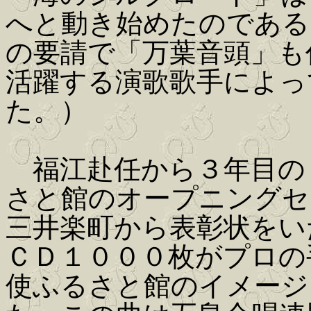
へと動き始めたのである
の要請で「万葉音頭」も
活躍する演歌歌手によっ
た。）
福江赴任から３年目の
さと館のオープニングセ
三井楽町から表彰状をい
ＣＤ１０００枚がプロの
使ふるさと館のイメージ